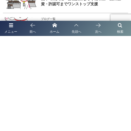
資・許認可までワンストップ支援
ブログ一覧
太陽光発電システムの名義変更手続き完全ガイド
メニュー
前へ
ホーム
先頭へ
次へ
検索
【2026年最新版】
ブログ一覧
熊本で法人化・会社設立なら｜補助金・創業融資
までワンストップ対応
技術・人文知識・国際業務在留資格の新規・更新手続き完全ガイド
技能実習生受け入れにおける入国後講習・法的保護講習の講師依頼につい
て