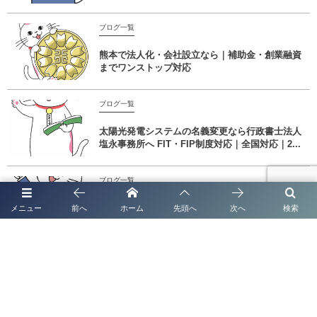
ブログ一覧
熊本で法人化・会社設立なら｜補助金・創業融資
までワンストップ対応
ブログ一覧
太陽光発電システムの名義変更なら行政書士法人
塩永事務所へ FIT・FIP制度対応｜全国対応｜2...
ブログ一覧
【太陽光発電の名義変更】放置は売電停止のリス
メニュー
前へ
ホーム
先頭へ
次へ
検索
ク！面倒な手続きを完全代行
ブログ一覧
【2026年最新】「金属盗対策法」施行に伴う特定
金属くず買受業の届出とは？認定経営革新等支援
機...