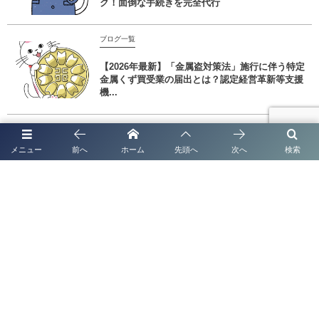
ク！面倒な手続きを完全代行
ブログ一覧
【2026年最新】「金属盗対策法」施行に伴う特定
金属くず買受業の届出とは？認定経営革新等支援
機...
メニュー
前へ
ホーム
先頭へ
次へ
検索
技術・人文知識・国際業務 在留資格の新規取得・更新の手続きについて
短期滞在ビザ（観光ビザ）の手続きの詳細 行政書士法人塩永事務所
代表挨拶