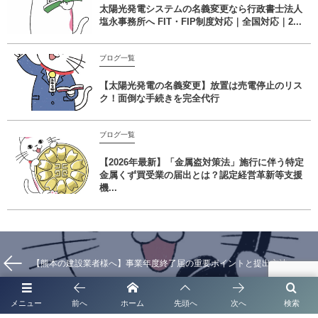
太陽光発電システムの名義変更なら行政書士法人
塩永事務所へ FIT・FIP制度対応｜全国対応｜2...
ブログ一覧
【太陽光発電の名義変更】放置は売電停止のリス
ク！面倒な手続きを完全代行
ブログ一覧
【2026年最新】「金属盗対策法」施行に伴う特定
金属くず買受業の届出とは？認定経営革新等支援
機...
【熊本の建設業者様へ】事業年度終了届の重要ポイントと提出方法
メニュー
前へ
ホーム
先頭へ
次へ
検索