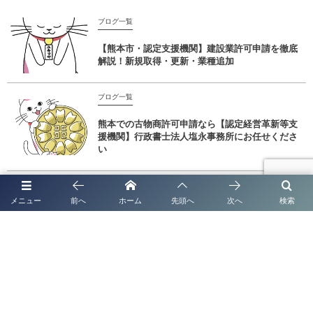
ブログ一覧
【熊本市・認定支援機関】建設業許可申請を徹底
解説！新規取得・更新・業種追加
ブログ一覧
熊本での古物商許可申請なら【認定経営革新等支
援機関】行政書士法人塩永事務所にお任せくださ
い
ブログ一覧
メニュー
前へ
ホーム
先頭へ
次へ
検索
熊本で法人化・会社設立なら｜補助金・創業融
資・許認可までワンストップ支援
ブログ一覧
太陽光発電システムの名義変更手続き完全ガイド
【2026年最新版】