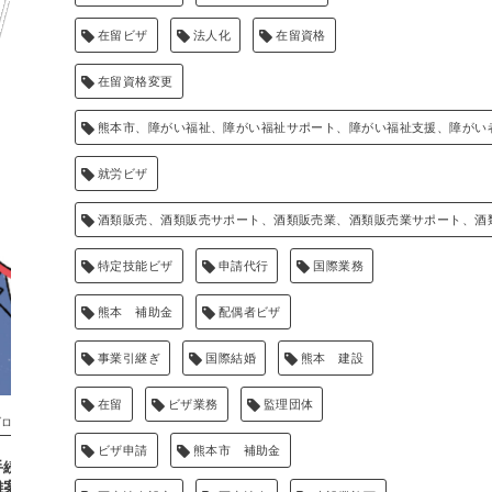
在留ビザ
法人化
在留資格
在留資格変更
熊本市、障がい福祉、障がい福祉サポート、障がい福祉支援、障がい
就労ビザ
酒類販売、酒類販売サポート、酒類販売業、酒類販売業サポート、酒
特定技能ビザ
申請代行
国際業務
熊本 補助金
配偶者ビザ
事業引継ぎ
国際結婚
熊本 建設
在留
ビザ業務
監理団体
ブログ一覧
ブログ一覧
ビザ申請
熊本市 補助金
手続きなら専門家へ】
【熊本・全国対応】金属盗対策法に
雑案件もおまかせくだ
基づく「金属くず営業・金属盗届