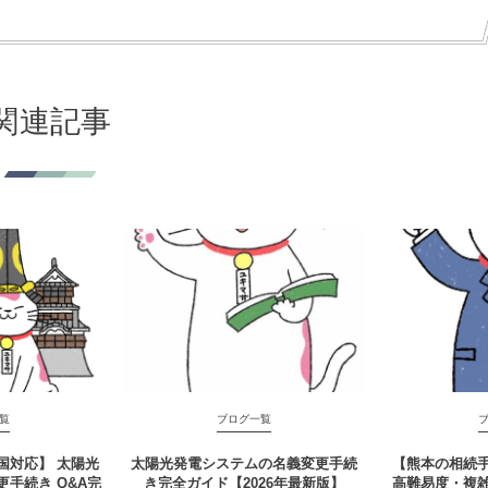
関連記事
覧
ブログ一覧
全国対応】 太陽光
太陽光発電システムの名義変更手続
【熊本の相続
更手続き Q&A完
き完全ガイド【2026年最新版】
高難易度・複