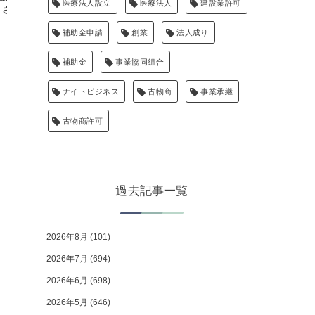
医療法人設立
医療法人
建設業許可
さい
出」サポートなら認定経営革新等支...
補助金申請
創業
法人成り
補助金
事業協同組合
ナイトビジネス
古物商
事業承継
古物商許可
過去記事一覧
2026年8月
(101)
2026年7月
(694)
2026年6月
(698)
2026年5月
(646)