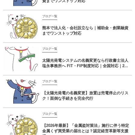
資までワンストップ対応
ブログ一覧
熊本で法人化・会社設立なら｜補助金・創業融資
までワンストップ対応
ブログ一覧
太陽光発電システムの名義変更なら行政書士法人
塩永事務所へ FIT・FIP制度対応｜全国対応｜2...
ブログ一覧
【太陽光発電の名義変更】放置は売電停止のリス
ク！面倒な手続きを完全代行
ブログ一覧
【2026年最新】「金属盗対策法」施行に伴う特定
金属くず買受業の届出とは？認定経営革新等支援