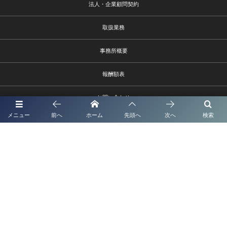
法人・企業顧問契約
取扱業務
事務所概要
報酬額表
お問い合わせ
メニュー
前へ
ホーム
先頭へ
次へ
検索
熊本市中央区水前寺1－9－6
096－385-9002 info@shionagaoffice.jp
受付時間9時～18時