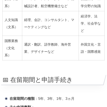
系）
械設計者、航空機整備士など
学分野の知識
経済学、法
人文知識
経理、会計、コンサルタント、マ
学、社会学な
（文系）
ーケティングなど
ど
国際業務
通訳・翻訳、語学教師、海外営
外国文化・言
（文化
業、デザイナーなど
語・国際感覚
系）
📅 在留期間と申請手続き
在留期間の種類
：5年、3年、1年、3ヵ月