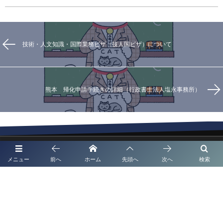
技術・人文知識・国際業務ビザ（技人国ビザ）について
熊本 帰化申請手続きの詳細（行政書士法人塩永事務所）
代表挨拶
メニュー
前へ
ホーム
先頭へ
次へ
検索
補助金申請代行
起業支援・経営サポート
法人・企業顧問契約