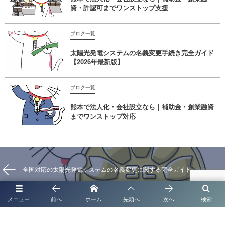
資・許認可までワンストップ支援
ブログ一覧
太陽光発電システムの名義変更手続き完全ガイド
【2026年最新版】
ブログ一覧
熊本で法人化・会社設立なら｜補助金・創業融資
までワンストップ対応
全国対応の太陽光発電システムの名義変更に関する完全ガイド
メニュー
前へ
ホーム
先頭へ
次へ
検索
熊本市 風俗営業許可申請支援の窓口 ＠スピード対応