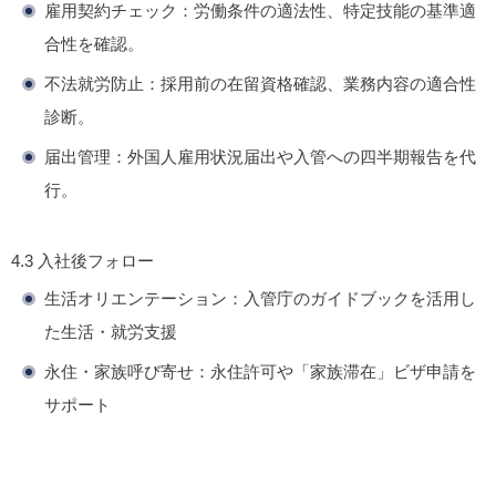
雇用契約チェック
：労働条件の適法性、特定技能の基準適
合性を確認。
不法就労防止
：採用前の在留資格確認、業務内容の適合性
診断。
届出管理
：外国人雇用状況届出や入管への四半期報告を代
行。
4.3
入社後フォロー
生活オリエンテーション
：入管庁のガイドブックを活用し
た生活・就労支援
永住・家族呼び寄せ
：永住許可や「家族滞在」ビザ申請を
サポート