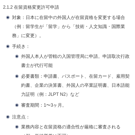
2.1.2
在留資格変更許可申請
対象
：日本に在留中の外国人が在留資格を変更する場合
（例：留学生が「留学」から「技術・人文知識・国際業
務」に変更）。
手続き
：
外国人本人が管轄の入国管理局に申請。申請取次行政
書士が代行可能
必要書類：申請書、パスポート、在留カード、雇用契
約書、企業の決算書、外国人の卒業証明書、日本語能
力証明（例：JLPT
N2）など
審査期間：1〜3ヶ月。
注意点
：
業務内容と在留資格の適合性が厳格に審査される