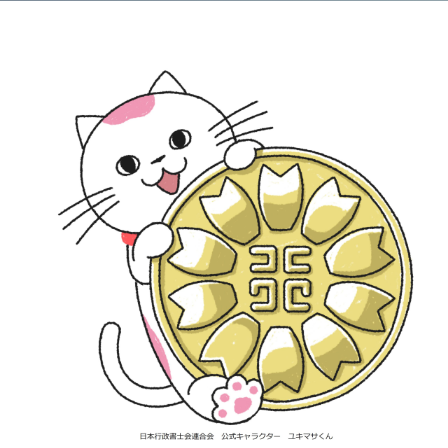
2025年度外国人雇用と在留資格手続き：企業と外国人を支える行政書士の総合サポート 行政書