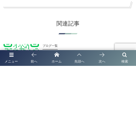
関連記事
ブログ一覧
太陽光発電システムの名義変更手続き完全ガイド
メニュー
前へ
ホーム
先頭へ
次へ
検索
【2026年版】
ブログ一覧
【2026年最新版｜全国対応】 太陽光発電システム
名義変更手続き Q&A完全ガイド
ブログ一覧
太陽光発電システムの名義変更手続き完全ガイド
【2026年最新版】