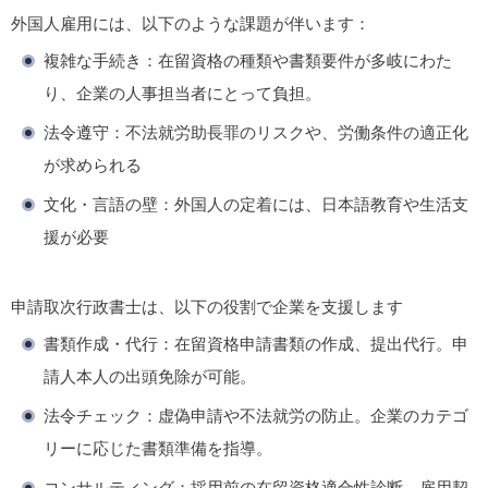
外国人雇用には、以下のような課題が伴います：
複雑な手続き
：在留資格の種類や書類要件が多岐にわた
り、企業の人事担当者にとって負担。
法令遵守
：不法就労助長罪のリスクや、労働条件の適正化
が求められる
文化・言語の壁
：外国人の定着には、日本語教育や生活支
援が必要
申請取次行政書士は、以下の役割で企業を支援します
書類作成・代行
：在留資格申請書類の作成、提出代行。申
請人本人の出頭免除が可能。
法令チェック
：虚偽申請や不法就労の防止。企業のカテゴ
リーに応じた書類準備を指導。
コンサルティング
：採用前の在留資格適合性診断、雇用契