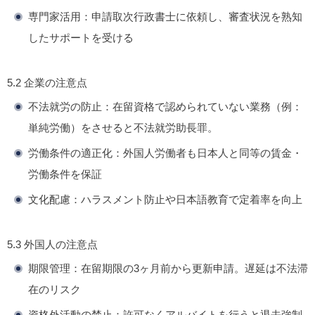
専門家活用
：申請取次行政書士に依頼し、審査状況を熟知
したサポートを受ける
5.2
企業の注意点
不法就労の防止
：在留資格で認められていない業務（例：
単純労働）をさせると不法就労助長罪。
労働条件の適正化
：外国人労働者も日本人と同等の賃金・
労働条件を保証
文化配慮
：ハラスメント防止や日本語教育で定着率を向上
5.3
外国人の注意点
期限管理
：在留期限の3ヶ月前から更新申請。遅延は不法滞
在のリスク
資格外活動の禁止
：許可なくアルバイトを行うと退去強制