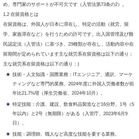
め、専門家のサポートが不可欠です（入管法第73条の2）。
1.2
在留資格とは
在留資格は、外国人が日本に滞在し、特定の活動（就労、留
学、家族滞在など）を行うための許可です。出入国管理及び難
民認定法（入管法）に基づき、29種類が存在し、活動内容や在
留期間が定められています
主な就労系在留資格は以下の通り：
主な就労系在留資格は以下の通り：)
技術・人文知識・国際業務
：ITエンジニア、通訳、マーケ
ティングなど専門的業務。2024年度に外国人労働者数が前
年比21.7%増（厚生労働省、2024年10月）。
特定技能
：介護、建設、飲食料品製造など16分野。1号（5
年以内）と2号（無期限）がある（入管庁、2023年6月9
日）。
技能
：調理師、職人など高度な技能を要する業務。