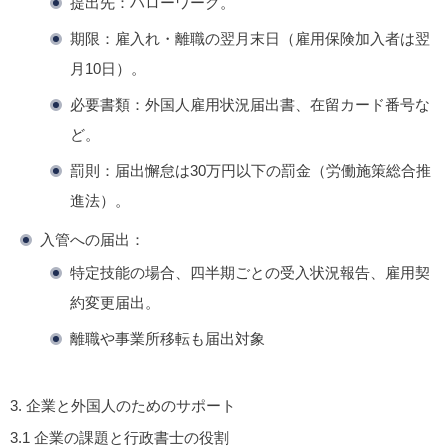
提出先：ハローワーク。
期限：雇入れ・離職の翌月末日（雇用保険加入者は翌
月10日）。
必要書類：外国人雇用状況届出書、在留カード番号な
ど。
罰則：届出懈怠は30万円以下の罰金（労働施策総合推
進法）。
入管への届出
：
特定技能の場合、四半期ごとの受入状況報告、雇用契
約変更届出。
離職や事業所移転も届出対象
3.
企業と外国人のためのサポート
3.1
企業の課題と行政書士の役割