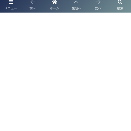
ブログ一覧
メニュー
前へ
ホーム
先頭へ
次へ
検索
太陽光発電システムの名義変更なら行政書士法人
塩永事務所へ FIT・FIP制度対応｜全国対応｜2...
ブログ一覧
【太陽光発電の名義変更】放置は売電停止のリス
ク！面倒な手続きを完全代行
ブログ一覧
【2026年最新】「金属盗対策法」施行に伴う特定
金属くず買受業の届出とは？認定経営革新等支援
機...
熊本 外国人技能実習生の監理団体の監査業務とは