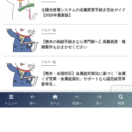
太陽光発電システムの名義変更手続き完全ガイド
【2026年最新版】
ブログ一覧
【熊本の相続手続きなら専門家へ】高難易度・複
雑案件もおまかせください
ブログ一覧
【熊本・全国対応】金属盗対策法に基づく「金属
くず営業・金属盗届出」サポートなら認定経営革
新等支...
メニュー
前へ
ホーム
先頭へ
次へ
検索
【熊本で暮らすネパール出身の皆さまへ】 ビザ・在留・各種手続きを行政
書士法人塩永事務所が全面サポート