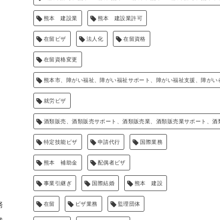
熊本 建設業
熊本 建設業許可
在留ビザ
法人化
在留資格
在留資格変更
熊本市、障がい福祉、障がい福祉サポート、障がい福祉支援、障がい
就労ビザ
酒類販売、酒類販売サポート、酒類販売業、酒類販売業サポート、酒
特定技能ビザ
申請代行
国際業務
熊本 補助金
配偶者ビザ
事業引継ぎ
国際結婚
熊本 建設
務
在留
ビザ業務
監理団体