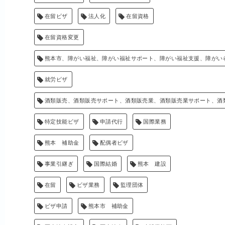
在留ビザ
法人化
在留資格
在留資格変更
熊本市、障がい福祉、障がい福祉サポート、障がい福祉支援、障がい
就労ビザ
酒類販売、酒類販売サポート、酒類販売業、酒類販売業サポート、酒
特定技能ビザ
申請代行
国際業務
熊本 補助金
配偶者ビザ
事業引継ぎ
国際結婚
熊本 建設
在留
ビザ業務
監理団体
ビザ申請
熊本市 補助金