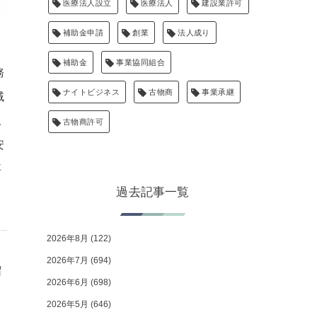
医療法人設立
医療法人
建設業許可
補助金申請
創業
法人成り
補助金
事業協同組合
務
ナイトビジネス
古物商
事業承継
域
永
古物商許可
安
事
過去記事一覧
2026年8月
(122)
2026年7月
(694)
留
2026年6月
(698)
2026年5月
(646)