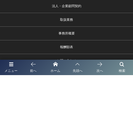
法人・企業顧問契約
取扱業務
事務所概要
報酬額表
お問い合わせ
メニュー
前へ
ホーム
先頭へ
次へ
検索
熊本市中央区水前寺1－9－6
096－385-9002 info@shionagaoffice.jp
受付時間9時～18時