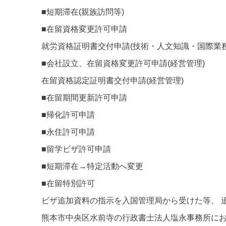
■短期滞在(親族訪問等)
■在留資格変更許可申請
就労資格証明書交付申請(技術・人文知識・国際業務
■会社設立、在留資格変更許可申請(経営管理)
在留資格認定証明書交付申請(経営管理)
■在留期間更新許可申請
■帰化許可申請
■永住許可申請
■留学ビザ許可申請
■短期滞在→特定活動へ変更
■在留特別許可
ビザ追加資料の指示を入国管理局から受けた等、 
熊本市中央区水前寺の行政書士法人塩永事務所に