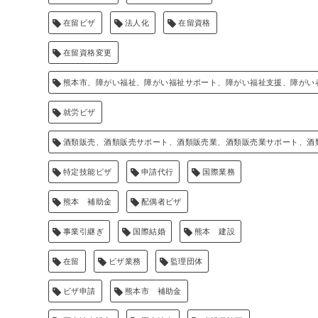
在留ビザ
法人化
在留資格
在留資格変更
熊本市、障がい福祉、障がい福祉サポート、障がい福祉支援、障がい
就労ビザ
酒類販売、酒類販売サポート、酒類販売業、酒類販売業サポート、酒
特定技能ビザ
申請代行
国際業務
熊本 補助金
配偶者ビザ
事業引継ぎ
国際結婚
熊本 建設
在留
ビザ業務
監理団体
ビザ申請
熊本市 補助金