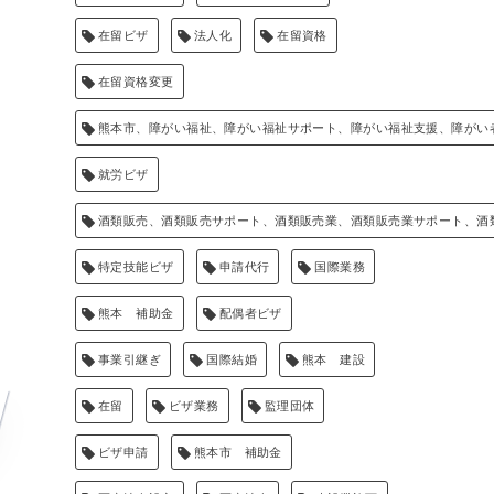
在留ビザ
法人化
在留資格
在留資格変更
熊本市、障がい福祉、障がい福祉サポート、障がい福祉支援、障がい
就労ビザ
酒類販売、酒類販売サポート、酒類販売業、酒類販売業サポート、酒
特定技能ビザ
申請代行
国際業務
熊本 補助金
配偶者ビザ
事業引継ぎ
国際結婚
熊本 建設
在留
ビザ業務
監理団体
ビザ申請
熊本市 補助金