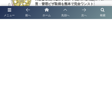
営・管理ビザ取得を熊本で完全ワンストップ支援
メニュー
前へ
ホーム
先頭へ
次へ
検索
【高齢者施設向け】第三者認証制度とは？取得のメリットと行政書士法人
塩永事務所のサポート
【外国人向け】経営管理ビザ申請から会社設立まで徹底解説！行政書士法
人塩永事務所がサポート
代表挨拶
補助金申請代行
起業支援・経営サポート