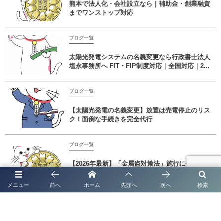
熊本で法人化・会社設立なら｜補助金・創業融資
までワンストップ対応
ブログ一覧
太陽光発電システムの名義変更なら行政書士法人
塩永事務所へ FIT・FIP制度対応｜全国対応｜2...
ブログ一覧
【太陽光発電の名義変更】放置は売電停止のリス
ク！面倒な手続きを完全代行
ブログ一覧
【2026年最新】「金属盗対策法」施行に伴う特定
金属くず買受業の届出とは？認定経営革新等支援
機...
メニュー
前へ
ホーム
先頭へ
次へ
検索