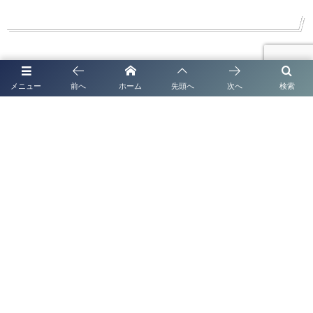
関連記事
メニュー
前へ
ホーム
先頭へ
次へ
検索
ブログ一覧
熊本市で法人化・会社設立なら｜補助金・創業融
資までワンストップ対応
ブログ一覧
熊本で法人化・会社設立なら｜補助金・創業融資
までワンストップ対応
ブログ一覧
太陽光発電システムの名義変更なら行政書士法人
塩永事務所へ FIT・FIP制度対応｜全国対応｜2...