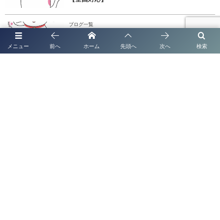
ブログ一覧
太陽光発電システムの名義変更手続き完全ガイド
メニュー
前へ
ホーム
先頭へ
次へ
検索
【2026年最新版】
熊本 ビザ、在留カード、在留資格申請、在留ビザ申請
熊本での相続手続きサポートを行政書士法人に依頼
代表挨拶