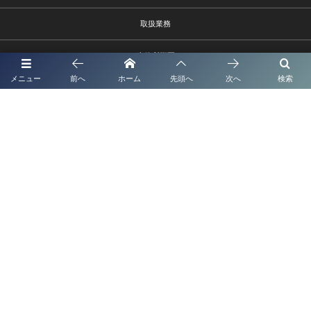
取扱業務
事務所概要
メニュー
前へ
ホーム
先頭へ
次へ
検索
報酬額表
お問い合わせ
熊本市中央区水前寺1－9－6
096－385-9002 info@shionagaoffice.jp
受付時間9時～18時
©
2026
熊本市の入管ビザ・建設業サポートに強い行政書士法人