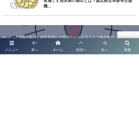
金属くず買受業の届出とは？認定経営革新等支援
機...
【外国人向け】経営管理ビザ申請から会社設立まで徹底解説！行政書士法
人塩永事務所がサポート
メニュー
前へ
ホーム
先頭へ
次へ
検索
【熊本で暮らす台湾出身の皆さまへ】 ビザ・在留・各種手続サポート
代表挨拶
補助金申請代行
起業支援・経営サポート