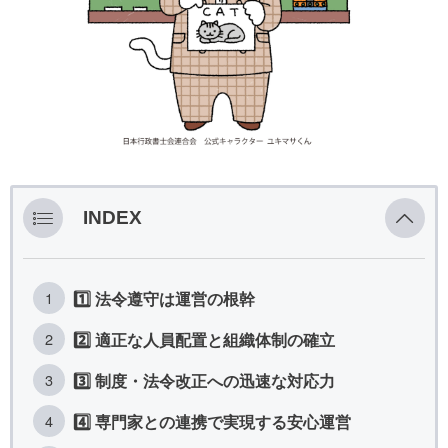
INDEX
1️⃣ 法令遵守は運営の根幹
2️⃣ 適正な人員配置と組織体制の確立
3️⃣ 制度・法令改正への迅速な対応力
4️⃣ 専門家との連携で実現する安心運営