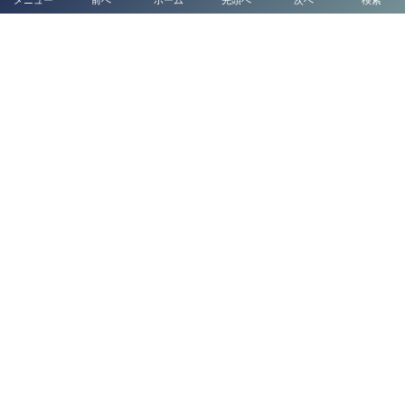
【2026年最新版】
メニュー
前へ
ホーム
先頭へ
次へ
検索
熊本在住の台湾人の皆様へ：行政書士法人塩永事務所
建設業許可申請の羅針盤：複雑な法要件と戦略的アプローチを徹底解説～
行政書士法人塩永事務所が導く確実な許可取得～
代表挨拶
補助金申請代行
起業支援・経営サポート