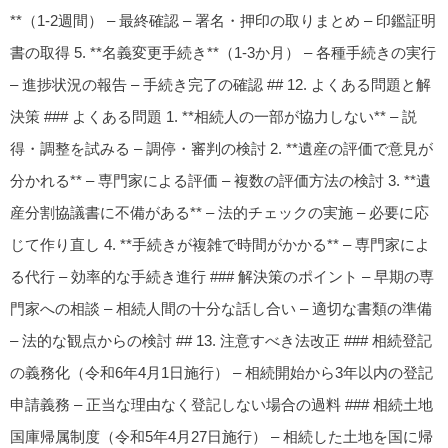
**（1-2週間） – 最終確認 – 署名・押印の取りまとめ – 印鑑証明
書の取得 5. **名義変更手続き**（1-3か月） – 各種手続きの実行
– 進捗状況の報告 – 手続き完了の確認 ## 12. よくある問題と解
決策 ### よくある問題 1. **相続人の一部が協力しない** – 説
得・調整を試みる – 調停・審判の検討 2. **遺産の評価で意見が
分かれる** – 専門家による評価 – 複数の評価方法の検討 3. **遺
産分割協議書に不備がある** – 法的チェックの実施 – 必要に応
じて作り直し 4. **手続きが複雑で時間がかかる** – 専門家によ
る代行 – 効率的な手続き進行 ### 解決策のポイント – 早期の専
門家への相談 – 相続人間の十分な話し合い – 適切な書類の準備
– 法的な観点からの検討 ## 13. 注意すべき法改正 ### 相続登記
の義務化（令和6年4月1日施行） – 相続開始から3年以内の登記
申請義務 – 正当な理由なく登記しない場合の過料 ### 相続土地
国庫帰属制度（令和5年4月27日施行） – 相続した土地を国に帰