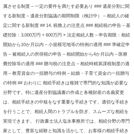
属させる制度 – 一定の要件を満たす必要あり ### 遺産分割に関
する新制度 – 遺産分割協議の期間制限（検討中） – 相続人の確
定に関する新制度 ## 14. 税務上の注意点 ### 相続税の申告 – 基
礎控除：3,000万円 + 600万円 × 法定相続人数 – 申告期限：相続
開始から10か月以内 – 小規模宅地等の特例の適用 ### 準確定申
告 – 被相続人の所得税の申告 – 相続開始から4か月以内 – 医療
費控除等の適用 ### 贈与税の注意点 – 相続時精算課税制度の適
用 – 教育資金の一括贈与の特例 – 結婚・子育て資金の一括贈与
の特例 ## おわりに 相続手続きは複雑で専門的な知識が必要な
分野です。特に遺産分割協議書の作成と各種財産の名義変更
は、相続手続きの中核をなす重要な手続きです。適切な手続き
を行うことで、相続人間のトラブルを防ぎ、スムーズな相続を
実現できます。 行政書士法人塩永事務所では、相続分野の専門
家として、豊富な経験と知識を活かして、お客様の相続手続き