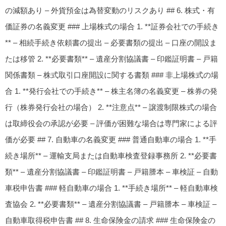
の減額あり – 外貨預金は為替変動のリスクあり ## 6. 株式・有
価証券の名義変更 ### 上場株式の場合 1. **証券会社での手続き
** – 相続手続き依頼書の提出 – 必要書類の提出 – 口座の開設ま
たは移管 2. **必要書類** – 遺産分割協議書 – 印鑑証明書 – 戸籍
関係書類 – 株式取引口座開設に関する書類 ### 非上場株式の場
合 1. **発行会社での手続き** – 株主名簿の名義変更 – 株券の発
行（株券発行会社の場合） 2. **注意点** – 譲渡制限株式の場合
は取締役会の承認が必要 – 評価が困難な場合は専門家による評
価が必要 ## 7. 自動車の名義変更 ### 普通自動車の場合 1. **手
続き場所** – 運輸支局または自動車検査登録事務所 2. **必要書
類** – 遺産分割協議書 – 印鑑証明書 – 戸籍謄本 – 車検証 – 自動
車税申告書 ### 軽自動車の場合 1. **手続き場所** – 軽自動車検
査協会 2. **必要書類** – 遺産分割協議書 – 戸籍謄本 – 車検証 –
自動車取得税申告書 ## 8. 生命保険金の請求 ### 生命保険金の