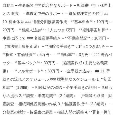
自動車 – 生命保険 ### 総合的なサポート – 相続税申告（税理士
との連携） – 準確定申告のサポート – 遺産整理業務の代行 ##
10. 料金体系 ### 遺産分割協議書作成 – **基本料金**：10万円～
20万円 – **相続人追加**：1人につき1万円 – **複雑事案加算**：
事案に応じて ### 名義変更手続き – **不動産登記**：10万円～
（司法書士費用別途） – **預貯金手続き**：1行につき3万円～ –
**株式・有価証券**：5万円～ – **自動車**：3万円～ ### 総合パ
ック – **基本パック**：30万円～（協議書作成+主要な名義変
更） – **フルサポート**：50万円～（全手続き込み） ## 11. 手
続きの流れとスケジュール ### 標準的なスケジュール 1. **初回
相談**（1週間） – 相続状況の確認 – 必要手続きの説明 – 見積も
りの提示 2. **調査・準備期間**（2-4週間） – 戸籍等の取得 – 財
産調査 – 相続関係説明図の作成 3. **協議書作成**（2-3週間） –
分割案の検討 – 協議書の起案 – 相続人間の調整 4. **署名・押印