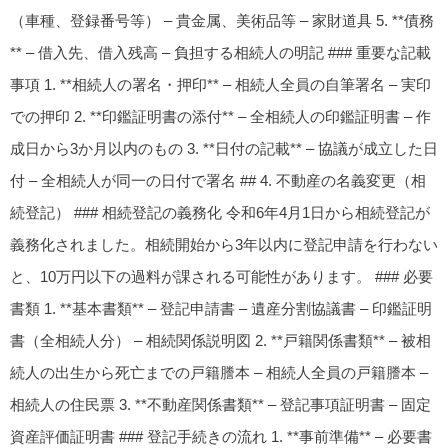
（車種、登録番号等） – 貴金属、美術品等 – 家財道具 5. **債務
** – 借入先、借入残高 – 負担する相続人の明記 ### 重要な記載
事項 1. **相続人の署名・押印** – 相続人全員の自筆署名 – 実印
での押印 2. **印鑑証明書の添付** – 全相続人の印鑑証明書 – 作
成日から3か月以内のもの 3. **日付の記載** – 協議が成立した日
付 – 全相続人が同一の日付で署名 ## 4. 不動産の名義変更（相
続登記） ### 相続登記の義務化 令和6年4月1日から相続登記が
義務化されました。相続開始から3年以内に登記申請を行わない
と、10万円以下の過料が課される可能性があります。 ### 必要
書類 1. **基本書類** – 登記申請書 – 遺産分割協議書 – 印鑑証明
書（全相続人分） – 相続関係説明図 2. **戸籍関係書類** – 被相
続人の出生から死亡までの戸籍謄本 – 相続人全員の戸籍謄本 –
相続人の住民票 3. **不動産関係書類** – 登記事項証明書 – 固定
資産評価証明書 ### 登記手続きの流れ 1. **事前準備** – 必要書