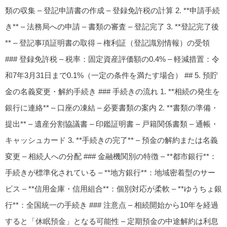
類の収集 – 登記申請書の作成 – 登録免許税の計算 2. **申請手続
き** – 法務局への申請 – 書類の審査 – 登記完了 3. **登記完了後
** – 登記事項証明書の取得 – 権利証（登記識別情報）の受領
### 登録免許税 – 税率：固定資産評価額の0.4% – 軽減措置：令
和7年3月31日まで0.1%（一定の条件を満たす場合） ## 5. 預貯
金の名義変更・解約手続き ### 手続きの流れ 1. **相続の発生を
銀行に連絡** – 口座の凍結 – 必要書類の案内 2. **書類の準備・
提出** – 遺産分割協議書 – 印鑑証明書 – 戸籍関係書類 – 通帳・
キャッシュカード 3. **手続きの完了** – 預金の解約または名義
変更 – 相続人への分配 ### 金融機関別の特徴 – **都市銀行**：
手続きが標準化されている – **地方銀行**：地域密着型のサー
ビス – **信用金庫・信用組合**：個別対応が柔軟 – **ゆうちょ銀
行**：全国統一の手続き ### 注意点 – 相続開始から10年を経過
すると「休眠預金」となる可能性 – 定期預金の中途解約は利息