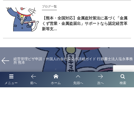
ブログ一覧
【熊本・全国対応】金属盗対策法に基づく「金属
くず営業・金属盗届出」サポートなら認定経営革
新等支...
経営管理ビザ申請・外国人の会社設立の詳細ガイド 行政書士法人塩永事務
所 熊本
メニュー
前へ
ホーム
先頭へ
次へ
検索
★熊本の風俗営業許可申請は行政書士法人塩永事務所におまかせください
★
代表挨拶