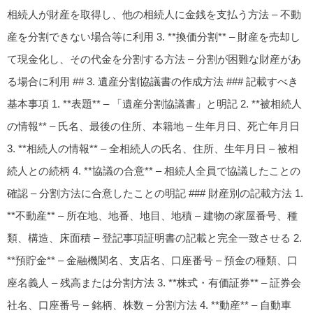
相続人が財産を取得し、他の相続人に金銭を支払う方法 – 不動
産を分割できない場合等に利用 3. **換価分割** – 財産を売却し
て現金化し、その代金を分割する方法 – 分割が困難な財産があ
る場合に利用 ## 3. 遺産分割協議書の作成方法 ### 記載すべき
基本事項 1. **表題** – 「遺産分割協議書」と明記 2. **被相続人
の情報** – 氏名、最後の住所、本籍地 – 生年月日、死亡年月日
3. **相続人の情報** – 全相続人の氏名、住所、生年月日 – 被相
続人との続柄 4. **協議の合意** – 相続人全員で協議したことの
確認 – 分割方法に合意したことの明記 ### 財産別の記載方法 1.
**不動産** – 所在地、地番、地目、地積 – 建物の家屋番号、種
類、構造、床面積 – 登記事項証明書の記載と完全一致させる 2.
**預貯金** – 金融機関名、支店名、口座番号 – 預金の種類、口
座名義人 – 残高または分割方法 3. **株式・有価証券** – 証券会
社名、口座番号 – 銘柄、株数 – 分割方法 4. **動産** – 自動車