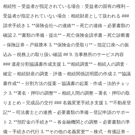
相続性 – 受益者が指定されている場合：受益者の固有の権利 –
受益者が指定されていない場合：相続財産として扱われる ###
請求手続き 1. **保険会社への連絡** – 死亡の連絡 – 必要書類の
確認 2. **書類の準備・提出** – 死亡保険金請求書 – 死亡診断書
– 保険証券 – 戸籍謄本 3. **保険金の受取り** – 指定口座への振
込み – 税務上の取り扱い確認 ## 9. 当事務所のサービス内容
### 遺産分割協議書作成支援 1. **相続調査** – 相続人の調査・
確定 – 相続財産の調査・評価 – 相続関係説明図の作成 2. **協議
書作成** – 分割方法の提案 – 協議書の起案・作成 – 法的チェッ
ク 3. **署名・押印の調整** – 相続人間の調整 – 署名・押印の取
りまとめ – 完成品の交付 ### 名義変更手続き支援 1. **不動産登
記** – 司法書士との連携 – 必要書類の準備 – 登記申請のサポー
ト 2. **預貯金の手続き** – 各金融機関との調整 – 必要書類の準
備 – 手続きの代行 3. **その他の名義変更** – 株式・有価証券 –