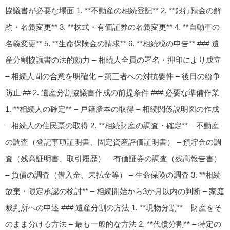
協議書が必要な場面 1. **不動産の相続登記** 2. **銀行預金の解
約・名義変更** 3. **株式・有価証券の名義変更** 4. **自動車の
名義変更** 5. **生命保険金の請求** 6. **相続税の申告** ### 遺
産分割協議書の法的効力 – 相続人全員の署名・押印により成立
– 相続人間の合意を明確化 – 第三者への対抗要件 – 後日の紛争
防止 ## 2. 遺産分割協議書作成の前提条件 ### 必要な準備作業
1. **相続人の確定** – 戸籍謄本の取得 – 相続関係説明図の作成
– 相続人の住民票の取得 2. **相続財産の調査・確定** – 不動産
の調査（登記事項証明書、固定資産評価証明書） – 預貯金の調
査（残高証明書、取引履歴） – 有価証券の調査（残高報告書）
– 負債の調査（借入金、未払金等） – 生命保険の調査 3. **相続
放棄・限定承認の検討** – 相続開始から3か月以内の判断 – 家庭
裁判所への申述 ### 遺産分割の方法 1. **現物分割** – 財産をそ
のまま分ける方法 – 最も一般的な方法 2. **代償分割** – 特定の