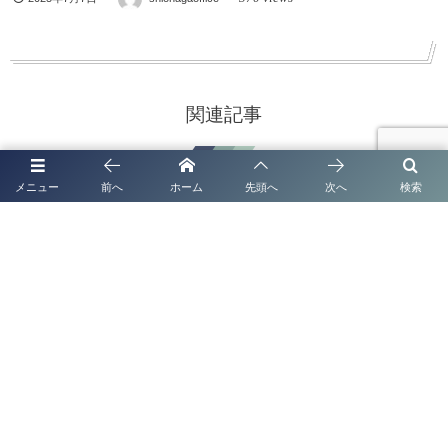
関連記事
メニュー
前へ
ホーム
先頭へ
次へ
検索
ブログ一覧
熊本市で法人化・会社設立なら｜補助金・創業融
資までワンストップ対応
ブログ一覧
熊本で法人化・会社設立なら｜補助金・創業融資
までワンストップ対応
ブログ一覧
太陽光発電システムの名義変更なら行政書士法人