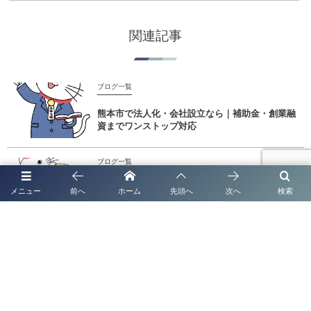
関連記事
ブログ一覧
熊本市で法人化・会社設立なら｜補助金・創業融
資までワンストップ対応
ブログ一覧
熊本で法人化・会社設立なら｜補助金・創業融資
メニュー
前へ
ホーム
先頭へ
次へ
検索
までワンストップ対応
ブログ一覧
太陽光発電システムの名義変更なら行政書士法人
塩永事務所へ FIT・FIP制度対応｜全国対応｜2...