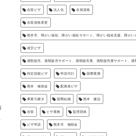
在留ビザ
法人化
在留資格
在留資格変更
熊本市、障がい福祉、障がい福祉サポート、障がい福祉支援、障がい
就労ビザ
酒類販売、酒類販売サポート、酒類販売業、酒類販売業サポート、酒
特定技能ビザ
申請代行
国際業務
熊本 補助金
配偶者ビザ
事業引継ぎ
国際結婚
熊本 建設
請
在留
ビザ業務
監理団体
工
ビザ申請
熊本市 補助金