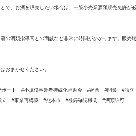
などで、お酒を販売したい場合は、一般小売業酒類販売免許が
務署の酒類指導官との面談など非常に時間がかかります。販売
トはおまかせください。
資サポート #小規模事業者持続化補助金 #起業 #開業 #独
設立 #事業再構築 #熊本市 #登録確認機関 #酒類許可