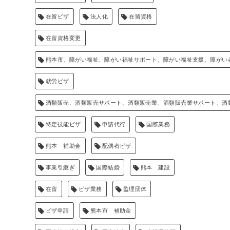
在留ビザ
法人化
在留資格
在留資格変更
熊本市、障がい福祉、障がい福祉サポート、障がい福祉支援、障がい
就労ビザ
酒類販売、酒類販売サポート、酒類販売業、酒類販売業サポート、酒
特定技能ビザ
申請代行
国際業務
熊本 補助金
配偶者ビザ
事業引継ぎ
国際結婚
熊本 建設
在留
ビザ業務
監理団体
ビザ申請
熊本市 補助金