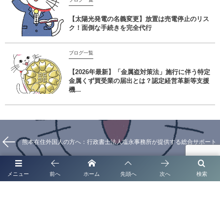
【太陽光発電の名義変更】放置は売電停止のリス
ク！面倒な手続きを完全代行
ブログ一覧
【2026年最新】「金属盗対策法」施行に伴う特定
金属くず買受業の届出とは？認定経営革新等支援
機...
熊本在住外国人の方へ：行政書士法人塩永事務所が提供する総合サポート
メニュー
前へ
ホーム
先頭へ
次へ
検索
熊本市における産業廃棄物収集運搬業許可の取得支援