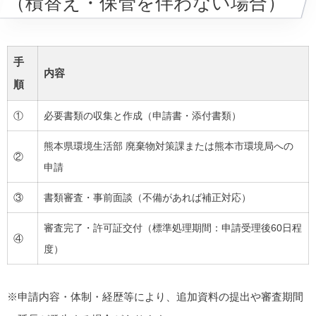
（積替え・保管を伴わない場合）
手
内容
順
①
必要書類の収集と作成（申請書・添付書類）
熊本県環境生活部 廃棄物対策課または熊本市環境局への
②
申請
③
書類審査・事前面談（不備があれば補正対応）
審査完了・許可証交付（標準処理期間：申請受理後60日程
④
度）
※申請内容・体制・経歴等により、追加資料の提出や審査期間