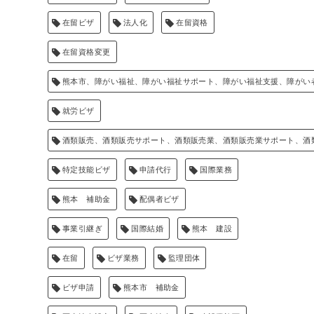
在留ビザ
法人化
在留資格
在留資格変更
熊本市、障がい福祉、障がい福祉サポート、障がい福祉支援、障がい
就労ビザ
酒類販売、酒類販売サポート、酒類販売業、酒類販売業サポート、酒
特定技能ビザ
申請代行
国際業務
熊本 補助金
配偶者ビザ
事業引継ぎ
国際結婚
熊本 建設
在留
ビザ業務
監理団体
ビザ申請
熊本市 補助金