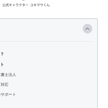
？
ト
政書士法人
ド対応
ルサポート