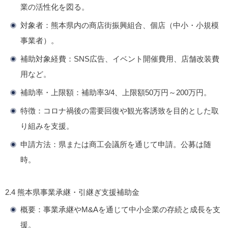
業の活性化を図る。
対象者
：熊本県内の商店街振興組合、個店（中小・小規模
事業者）。
補助対象経費
：SNS広告、イベント開催費用、店舗改装費
用など。
補助率・上限額
：補助率3/4、上限額50万円～200万円。
特徴
：コロナ禍後の需要回復や観光客誘致を目的とした取
り組みを支援。
申請方法
：県または商工会議所を通じて申請。公募は随
時。
2.4 熊本県事業承継・引継ぎ支援補助金
概要
：事業承継やM&Aを通じて中小企業の存続と成長を支
援。