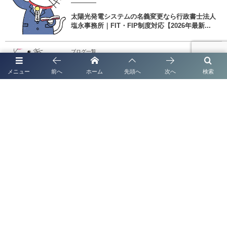
太陽光発電システムの名義変更なら行政書士法人
塩永事務所｜FIT・FIP制度対応【2026年最新...
ブログ一覧
行政書士法人塩永事務所 外国人の会社設立＋経
メニュー
前へ
ホーム
先頭へ
次へ
検索
営・管理ビザ取得を熊本で完全ワンストップ支援
「中小・小規模事業者生産性・売上げ向上後押し事業補助金」
熊本県中小・小規模事業者生産性・売上げ向上後押し事業補助金の概要