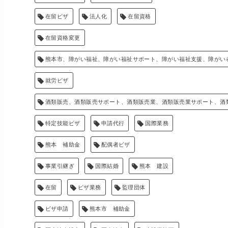
在留ビザ
法人化
在留資格
在留資格変更
熊本市、障がい福祉、障がい福祉サポート、障がい福祉支援、障がい
就労ビザ
酒類販売、酒類販売サポート、酒類販売業、酒類販売業サポート、酒
特定技能ビザ
申請代行
国際業務
熊本 補助金
配偶者ビザ
事業引継ぎ
国際結婚
熊本 建設
在留
ビザ業務
監理団体
ビザ申請
熊本市 補助金