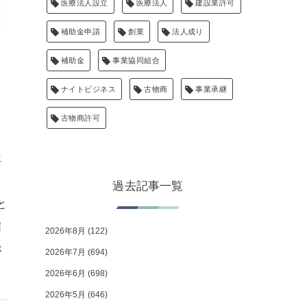
医療法人設立
医療法人
建設業許可
補助金申請
創業
法人成り
補助金
事業協同組合
ナイトビジネス
古物商
事業承継
古物商許可
位
、
過去記事一覧
と
届
2026年8月
(122)
が
2026年7月
(694)
2026年6月
(698)
2026年5月
(646)