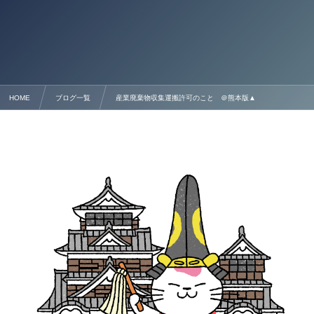
HOME
ブログ一覧
産業廃棄物収集運搬許可のこと ＠熊本版▲