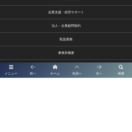
起業支援・経営サポート
法人・企業顧問契約
取扱業務
事務所概要
報酬額表
メニュー
前へ
ホーム
先頭へ
次へ
検索
お問い合わせ
熊本市中央区水前寺1－9－6
096－385-9002 info@shionagaoffice.jp