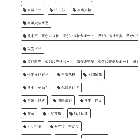
在留ビザ
法人化
在留資格
在留資格変更
熊本市、障がい福祉、障がい福祉サポート、障がい福祉支援、障がい
就労ビザ
酒類販売、酒類販売サポート、酒類販売業、酒類販売業サポート、酒
特定技能ビザ
申請代行
国際業務
熊本 補助金
配偶者ビザ
事業引継ぎ
国際結婚
熊本 建設
在留
ビザ業務
監理団体
ビザ申請
熊本市 補助金