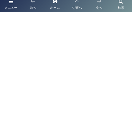
メニュー
前へ
ホーム
先頭へ
次へ
検索
熊本市 認定経営革新等支援機関の行政書士法人
熊本県でのビザ申請サポートを行政書士法人塩永事務所が担当
代表挨拶
補助金申請代行
起業支援・経営サポート
法人・企業顧問契約