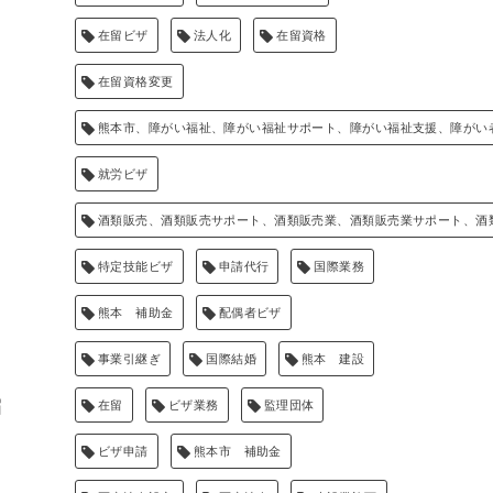
在留ビザ
法人化
在留資格
在留資格変更
熊本市、障がい福祉、障がい福祉サポート、障がい福祉支援、障がい
就労ビザ
酒類販売、酒類販売サポート、酒類販売業、酒類販売業サポート、酒
特定技能ビザ
申請代行
国際業務
熊本 補助金
配偶者ビザ
事業引継ぎ
国際結婚
熊本 建設
届
在留
ビザ業務
監理団体
ビザ申請
熊本市 補助金